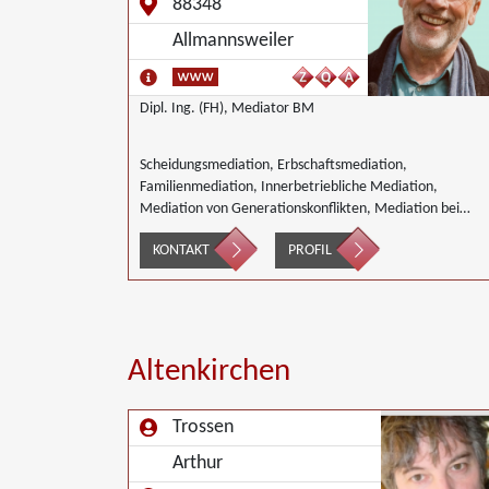
88348
Allmannsweiler
Dipl. Ing. (FH), Mediator BM
Scheidungsmediation, Erbschaftsmediation,
Familienmediation, Innerbetriebliche Mediation,
Mediation von Generationskonflikten, Mediation bei
Gesellschafterkonflikten, Mediation bei Team- und
KONTAKT
PROFIL
Gruppenkonflikten, Mediation von
Unternehmensnachfolgen, Umweltmediation,
Landwirtschaft Forstwirtschaft Agrar,
Wirtschaftsmediation
Altenkirchen
Trossen
Arthur