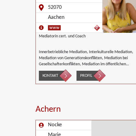
52070
Aachen
Mediatorin cert. und Coach
Innerbetriebliche Mediation, Interkulturelle Mediation,
Mediation von Generationskonflikten, Mediation bei
Gesellschafterkonflikten, Mediation im öffentlichen
Bereich, Mediation bei Team- und Gruppenkonflikten,
KONTAKT
PROFIL
Mediation von Unternehmensnachfolgen,
Wirtschaftsmediation
Achern
Nocke
Marie