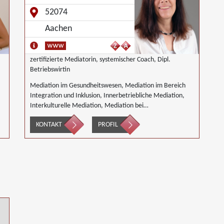
52074
Aachen
zertifizierte Mediatorin, systemischer Coach, Dipl.
Betriebswirtin
Mediation im Gesundheitswesen, Mediation im Bereich
Integration und Inklusion, Innerbetriebliche Mediation,
Interkulturelle Mediation, Mediation bei
Gesellschafterkonflikten, Mediation im öffentlichen
KONTAKT
PROFIL
Bereich, Mediation bei Team- und Gruppenkonflikten,
Mediation von Unternehmensnachfolgen,
Wirtschaftsmediation