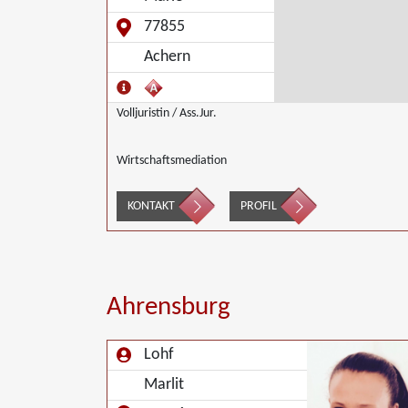
77855
Achern
Volljuristin / Ass.Jur.
Wirtschaftsmediation
KONTAKT
PROFIL
Ahrensburg
Lohf
Marlit