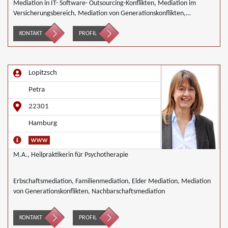
Mediation in IT- Software- Outsourcing-Konflikten, Mediation im
Versicherungsbereich, Mediation von Generationskonflikten,
Mediation bei Gesellschafterkonflikten, Mediation im öffentlichen
Bereich, Mediation bei Team- und Gruppenkonflikten, Mediation von
KONTAKT
PROFIL
Unternehmensnachfolgen, Wirtschaftsmediation
Lopitzsch
Petra
22301
Hamburg
M.A., Heilpraktikerin für Psychotherapie
Erbschaftsmediation, Familienmediation, Elder Mediation, Mediation
von Generationskonflikten, Nachbarschaftsmediation
KONTAKT
PROFIL