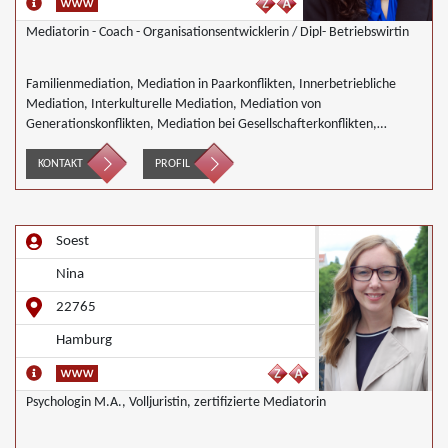
Mediatorin - Coach - Organisationsentwicklerin / Dipl- Betriebswirtin
Familienmediation, Mediation in Paarkonflikten, Innerbetriebliche
Mediation, Interkulturelle Mediation, Mediation von
Generationskonflikten, Mediation bei Gesellschafterkonflikten,
Mediation bei Team- und Gruppenkonflikten, Mediation von
Unternehmensnachfolgen, Nachbarschaftsmediation,
KONTAKT
PROFIL
Wirtschaftsmediation
Soest
Nina
22765
Hamburg
Psychologin M.A., Volljuristin, zertifizierte Mediatorin