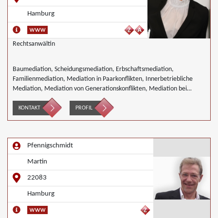
Hamburg
Rechtsanwältin
Baumediation, Scheidungsmediation, Erbschaftsmediation,
Familienmediation, Mediation in Paarkonflikten, Innerbetriebliche
Mediation, Mediation von Generationskonflikten, Mediation bei
Gesellschafterkonflikten, Mediation von Unternehmensnachfolgen,
Täter/Opfer Ausgleich, Begleiteter Umgang, Wirtschaftsmediation
KONTAKT
PROFIL
Pfennigschmidt
Martin
22083
Hamburg