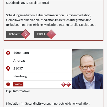
Sozialpädagoge, Mediator (BM)
Scheidungsmediation, Erbschaftsmediation, Familienmediation,
Gemeinwesenmediation, Mediation im Bereich Integration und
Inklusion, Innerbetriebliche Mediation, Interkulturelle Mediation,
Mediation in IT- Software- Outsourcing-Konflikten, Mediation von
Generationskonflikten, Mediation bei Gesellschafterkonflikten,
KONTAKT
PROFIL
Mediation im öffentlichen Bereich, Mediation bei Team- und
Gruppenkonflikten, Mediation von Unternehmensnachfolgen,
Nachbarschaftsmediation, Schulmediation, Täter/Opfer Ausgleich,
Bögemann
Wirtschaftsmediation
Andreas
21037
Hamburg
Dipl.-Informatiker
Mediation im Gesundheitswesen, Innerbetriebliche Mediation,