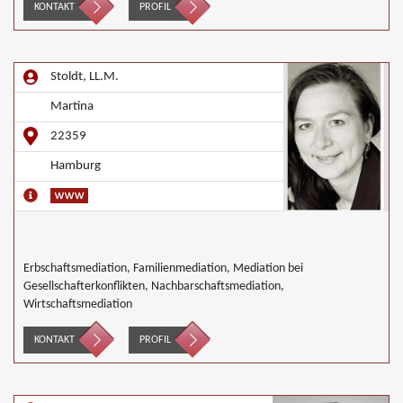
Nachbarschaftsmediation, Schulmediation
KONTAKT
PROFIL
Stoldt, LL.M.
Martina
22359
Hamburg
Erbschaftsmediation, Familienmediation, Mediation bei
Gesellschafterkonflikten, Nachbarschaftsmediation,
Wirtschaftsmediation
KONTAKT
PROFIL