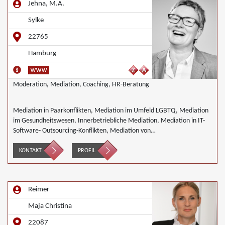
Jehna, M.A.
Sylke
22765
Hamburg
Moderation, Mediation, Coaching, HR-Beratung
Mediation in Paarkonflikten, Mediation im Umfeld LGBTQ, Mediation
im Gesundheitswesen, Innerbetriebliche Mediation, Mediation in IT-
Software- Outsourcing-Konflikten, Mediation von
Generationskonflikten, Mediation im öffentlichen Bereich, Mediation
bei Team- und Gruppenkonflikten, Mediation von
KONTAKT
PROFIL
Unternehmensnachfolgen, Wirtschaftsmediation
Reimer
Maja Christina
22087