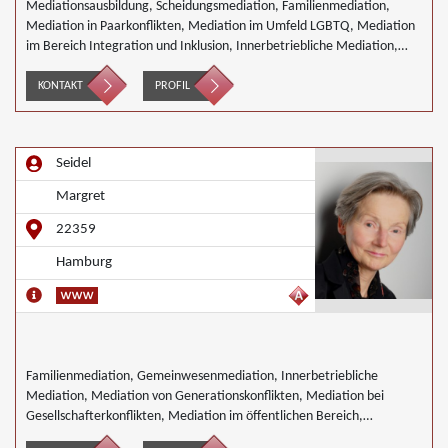
Mediationsausbildung, Scheidungsmediation, Familienmediation,
Mediation in Paarkonflikten, Mediation im Umfeld LGBTQ, Mediation
im Bereich Integration und Inklusion, Innerbetriebliche Mediation,
Interkulturelle Mediation, gewerblicher Rechtsschutz, Mediation in IT-
Software- Outsourcing-Konflikten, Mediation bei
KONTAKT
PROFIL
Gesellschafterkonflikten, Mediation im öffentlichen Bereich,
Mediation von Unternehmensnachfolgen, Schulmediation
Seidel
Margret
22359
Hamburg
Familienmediation, Gemeinwesenmediation, Innerbetriebliche
Mediation, Mediation von Generationskonflikten, Mediation bei
Gesellschafterkonflikten, Mediation im öffentlichen Bereich,
Mediation bei Team- und Gruppenkonflikten,