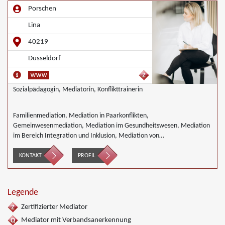
Unternehmensnachfolgen, Nachbarschaftsmediation, Schulmediation
Porschen
Lina
40219
Düsseldorf
Sozialpädagogin, Mediatorin, Konflikttrainerin
Familienmediation, Mediation in Paarkonflikten,
Gemeinwesenmediation, Mediation im Gesundheitswesen, Mediation
im Bereich Integration und Inklusion, Mediation von
Generationskonflikten, Mediation bei Gesellschafterkonflikten,
Mediation im öffentlichen Bereich, Mediation bei Team- und
KONTAKT
PROFIL
Gruppenkonflikten, Mediation in der Wohnungswirtschaft,
Nachbarschaftsmediation, Schulmediation, Begleiteter Umgang
Legende
Zertifizierter Mediator
Mediator mit Verbandsanerkennung