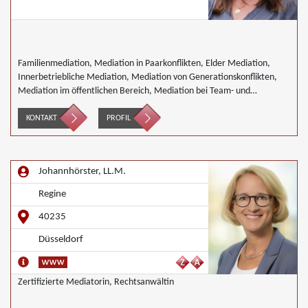
Familienmediation, Mediation in Paarkonflikten, Elder Mediation,
Innerbetriebliche Mediation, Mediation von Generationskonflikten,
Mediation im öffentlichen Bereich, Mediation bei Team- und
Gruppenkonflikten, Nachbarschaftsmediation, Schulmediation,
Umweltmediation
KONTAKT
PROFIL
Johannhörster, LL.M.
Regine
40235
Düsseldorf
Zertifizierte Mediatorin, Rechtsanwältin