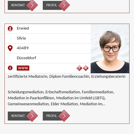
Unternehmensnachfolgen, Mediation in der Wohnungswirtschaft,
KONTAKT
PROFIL
Nachbarschaftsmediation, Wirtschaftsmediation
Erwied
Silvia
40489
Düsseldorf
zertifizierte Mediatorin, Diplom Familiencoachin, Erziehungsberaterin
Scheidungsmediation, Erbschaftsmediation, Familienmediation,
Mediation in Paarkonflikten, Mediation im Umfeld LGBTQ,
Gemeinwesenmediation, Elder Mediation, Mediation im
Gesundheitswesen, Mediation im Bereich Integration und Inklusion,
Innerbetriebliche Mediation, Interkulturelle Mediation, Mediation von
KONTAKT
PROFIL
Generationskonflikten, Mediation im öffentlichen Bereich, Mediation
bei Team- und Gruppenkonflikten, Mediation von